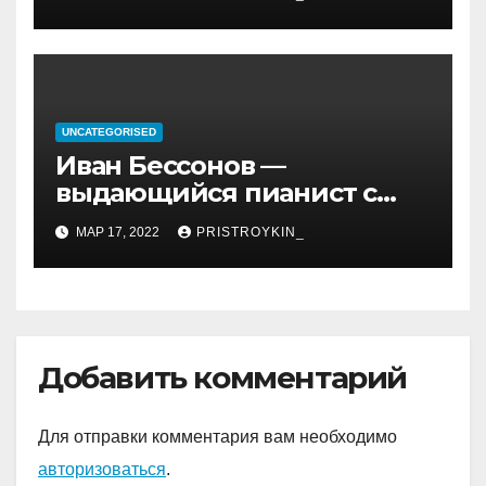
и идеология, роль в
иранской политике и
последствия его
правления
UNCATEGORISED
Иван Бессонов —
выдающийся пианист с
уникальным талантом и
МАР 17, 2022
PRISTROYKIN_
впечатляющими
достижениями
Добавить комментарий
Для отправки комментария вам необходимо
авторизоваться
.