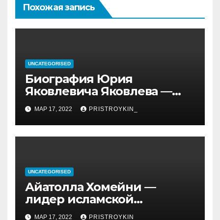
Похожая запись
UNCATEGORISED
Биография Юрия
Яковлевича Яковлева —
история его личной и
МАР 17, 2022
PRISTROYKIN_
профессиональной жизни
UNCATEGORISED
Айатолла Хомейни —
лидер исламской
революции, его биография
МАР 17, 2022
PRISTROYKIN_