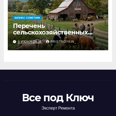
БИЗНЕС СОВЕТНИК
Перечень
сельскохозяйственных
животных и информация о
9 ИЮНЯ 2026
PRISTROYKIN_
структуре
сельскохозяйственных
кооперативов
Все под Ключ
Эксперт Ремонта