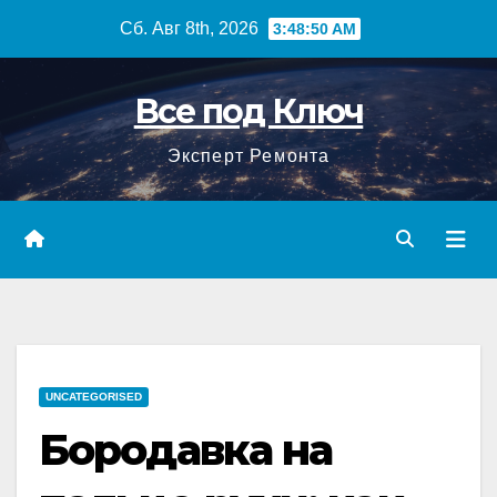
Перейти
Сб. Авг 8th, 2026
3:48:51 AM
к
содержимому
Все под Ключ
Эксперт Ремонта
UNCATEGORISED
Бородавка на