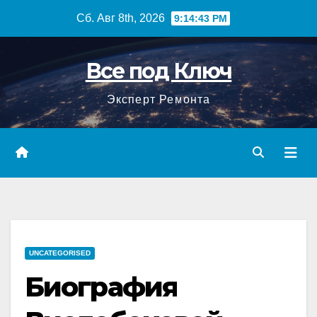
Перейти
Сб. Авг 8th, 2026
9:14:44 PM
к
содержимому
Все под Ключ
Эксперт Ремонта
UNCATEGORISED
Биография