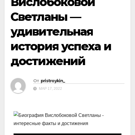
Вислобоковой
Светланы —
удивительная
история успеха и
достижений
От
pristroykin_
МАР 17, 2022