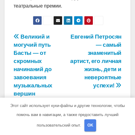
театральные премии.
Навигация
Великий и
Евгений Петросян
могучий путь
— самый
по
Басты — от
знаменитый
записям
скромных
артист, его личная
начинаний до
жизнь, дети и
завоевания
невероятные
музыкальных
успехи!
вершин
Этот сайт использует куки-файлы и другие технологии, чтобы
помочь вам в навигации, а также предоставить лучший
пользовательский опыт.
OK
От
pristroykin_