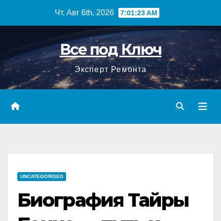
Перейти
Чт. Авг 6th, 2026
7:01:24 AM
к
содержимому
Все под Ключ
Эксперт Ремонта
UNCATEGORISED
Биография Тайры