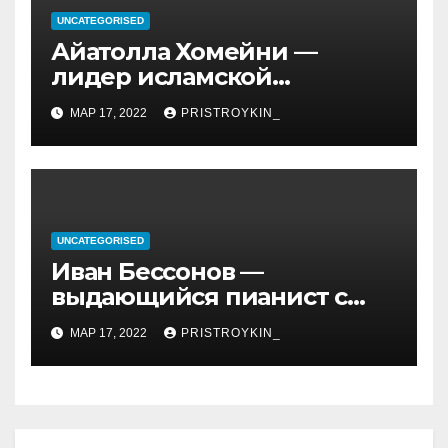
UNCATEGORISED
Айатолла Хомейни —
лидер исламской
революции, его биография
МАР 17, 2022
PRISTROYKIN_
и идеология, роль в
иранской политике и
последствия его
правления
UNCATEGORISED
Иван Бессонов —
выдающийся пианист с
уникальным талантом и
МАР 17, 2022
PRISTROYKIN_
впечатляющими
достижениями