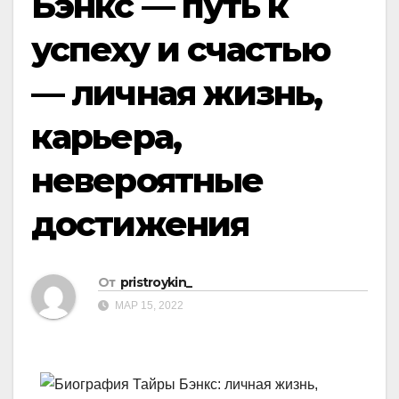
Бэнкс — путь к
успеху и счастью
— личная жизнь,
карьера,
невероятные
достижения
От
pristroykin_
МАР 15, 2022