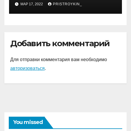
уникальным талантом и
МАР 17, 2022
PRISTROYKIN_
впечатляющими
достижениями
Добавить комментарий
Для отправки комментария вам необходимо
авторизоваться
.
You missed