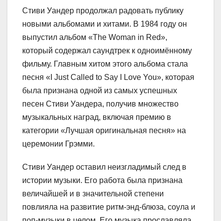
Стиви Уандер продолжал радовать публику
новыми альбомами и хитами. В 1984 году он
выпустил альбом «The Woman in Red»,
который содержал саундтрек к одноимённому
фильму. Главным хитом этого альбома стала
песня «I Just Called to Say I Love You», которая
была признана одной из самых успешных
песен Стиви Уандера, получив множество
музыкальных наград, включая премию в
категории «Лучшая оригинальная песня» на
церемонии Грэмми.
Стиви Уандер оставил неизгладимый след в
истории музыки. Его работа была признана
величайшей и в значительной степени
повлияла на развитие ритм-энд-блюза, соула и
поп-музыки в целом. Его музыка прославляла