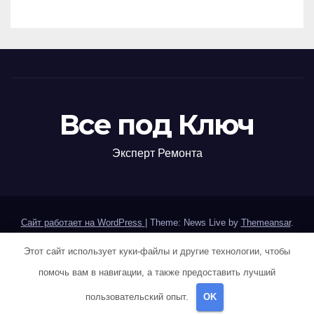
сельскохозяйственных
кооперативов
Все под Ключ
Эксперт Ремонта
Сайт работает на WordPress
|
Theme: News Live by
Themeansar
.
Этот сайт использует куки-файлы и другие технологии, чтобы
Home
Sample Page
Авторам и правообладателям
помочь вам в навигации, а также предоставить лучший
Карта сайта
Политика конфиденциальности
пользовательский опыт.
OK