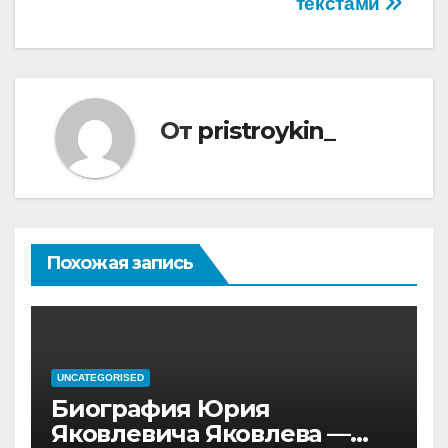
текстами
От
pristroykin_
Похожая запись
UNCATEGORISED
Биография Юрия
Яковлевича Яковлева —