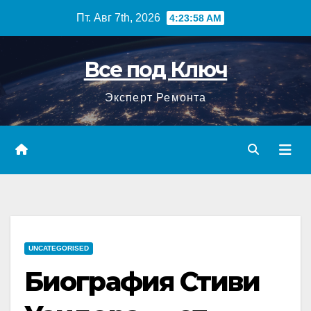
Перейти
Пт. Авг 7th, 2026
4:23:59 AM
к
содержимому
Все под Ключ
Эксперт Ремонта
UNCATEGORISED
Биография Стиви