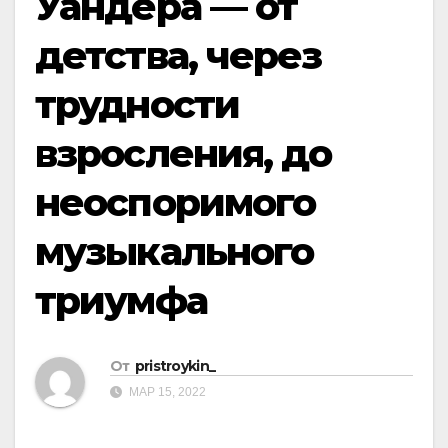
Уандера — от
детства, через
трудности
взросления, до
неоспоримого
музыкального
триумфа
От
pristroykin_
МАР 15, 2022