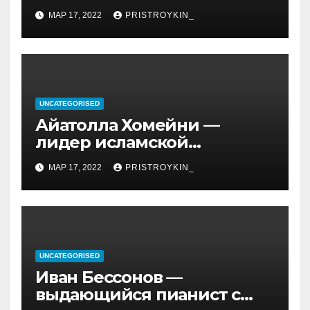
история его личной и
МАР 17, 2022
PRISTROYKIN_
профессиональной жизни
UNCATEGORISED
Айатолла Хомейни —
лидер исламской
революции, его биография
МАР 17, 2022
PRISTROYKIN_
и идеология, роль в
иранской политике и
последствия его
правления
UNCATEGORISED
Иван Бессонов —
выдающийся пианист с