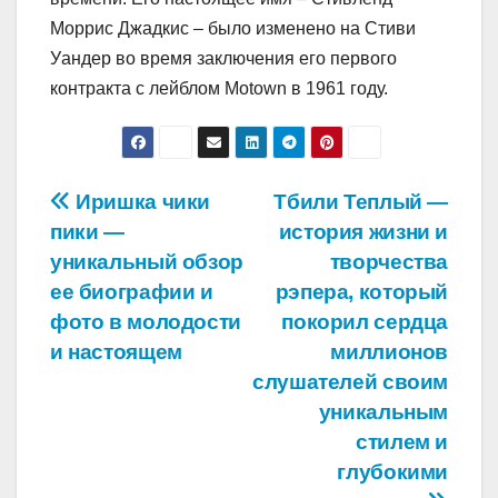
Моррис Джадкис – было изменено на Стиви
Уандер во время заключения его первого
контракта с лейблом Motown в 1961 году.
Навигация
Иришка чики
Тбили Теплый —
пики —
история жизни и
по
уникальный обзор
творчества
записям
ее биографии и
рэпера, который
фото в молодости
покорил сердца
и настоящем
миллионов
слушателей своим
уникальным
стилем и
глубокими