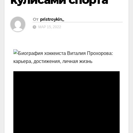
От
pristroykin_
МАР 15, 2022