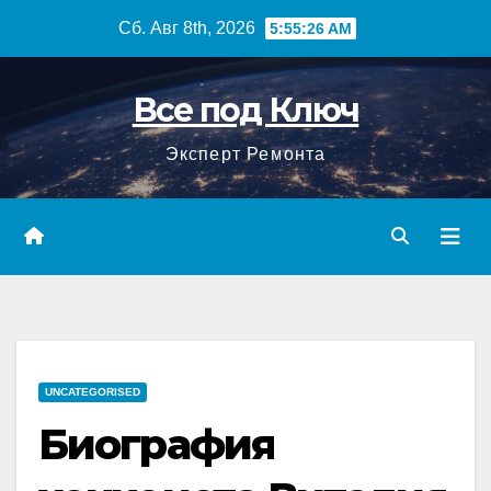
Перейти
Сб. Авг 8th, 2026
5:55:27 AM
к
содержимому
Все под Ключ
Эксперт Ремонта
UNCATEGORISED
Биография