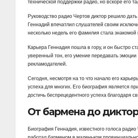
технической поддержки радио, но вскоре его т
Руководство радио Чертов диктор решило дать 
Геннадий впечатлил слушателей своим исключ
несколько недель его фамилия стала знакомой
Карьера Геннадия пошла в гору, и он быстро с
уверенный тон, его умение передавать эмоции 
рекламодателей.
Сегодня, несмотря на то что начало его карь
успеха для многих. Его биография является при
достичь беспрецедентного успеха благодаря св
От бармена до дикто
Биография Геннадия, известного голоса радио 
работал барменом в маленьком провинциальном