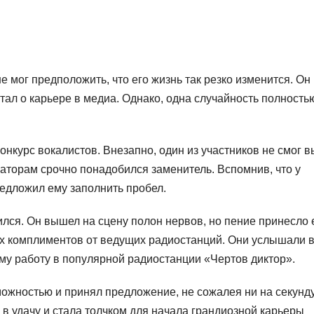
 мог предположить, что его жизнь так резко изменится. Он
л о карьере в медиа. Однако, одна случайность полность
онкурс вокалистов. Внезапно, один из участников не смог 
заторам срочно понадобился заменитель. Вспомнив, что у
редложил ему заполнить пробел.
ился. Он вышел на сцену полон нервов, но пение принесло 
них комплиментов от ведущих радиостанций. Они услышали 
му работу в популярной радиостанции «Чертов диктор».
ожностью и принял предложение, не сожалея ни на секунду
 в удачу и стала толчком для начала грандиозной карьеры