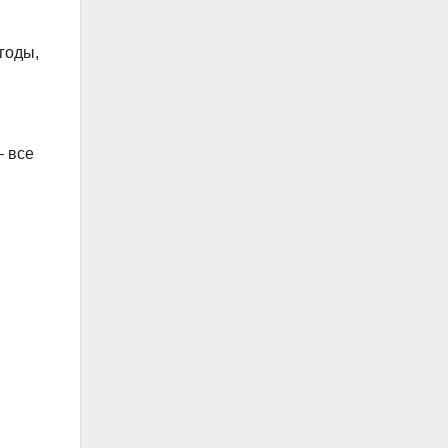
годы,
– все