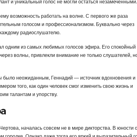
алант и уникальный голос не могли остаться незамеченными
ему возможность работать на волне. С первого же раза
ительным голосом и профессионализмом. Буквально через
 каждому радиослушателю.
тал одним из самых любимых голосов эфира. Его спокойный
через волны, привлекли внимание не только слушателей, н
еры было неожиданным, Геннадий — источник вдохновения и
мером того, как один человек смог изменить свою жизнь и
оим талантам и упорству.
ра
Чертова, началась совсем не в мире дикторства. В юности 
 городке. Однако даже тогда его яркий и выразительный г