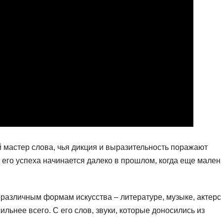
й мастер слова, чья дикция и выразительность поражают
 его успеха начинается далеко в прошлом, когда еще мален
 различным формам искусства – литературе, музыке, актер
ильнее всего. С его слов, звуки, которые доносились из