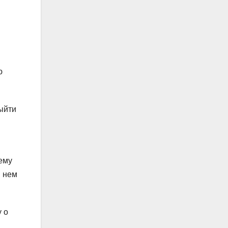
ю
выйти
ему
в нем
 о