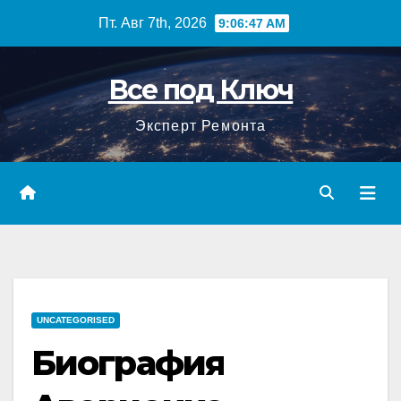
Перейти
Пт. Авг 7th, 2026
9:06:48 AM
к
содержимому
Все под Ключ
Эксперт Ремонта
UNCATEGORISED
Биография