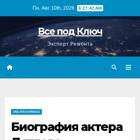
Перейти
Пн. Авг 10th, 2026
6:27:43 AM
к
содержимому
Все под Ключ
Эксперт Ремонта
UNCATEGORISED
Биография актера