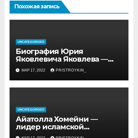
Похожая запись
UNCATEGORISED
Биография Юрия
Яковлевича Яковлева —
история его личной и
МАР 17, 2022
PRISTROYKIN_
профессиональной жизни
UNCATEGORISED
Айатолла Хомейни —
лидер исламской
революции, его биография