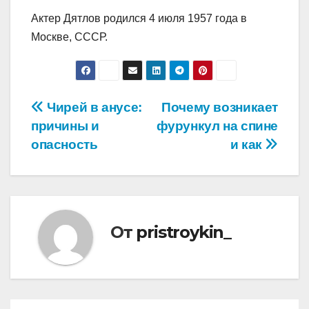
Актер Дятлов родился 4 июля 1957 года в
Москве, СССР.
Навигация
Чирей в анусе:
Почему возникает
причины и
фурункул на спине
по
опасность
и как
записям
От
pristroykin_