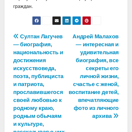
граждан.
Навигация
Султан Лагучев
Андрей Малахов
— биография,
— интересная и
по
национальность и
удивительная
записям
достижения
биография, все
искусствоведа,
секреты его
поэта, публициста
личной жизни,
и патриота,
счастье с женой,
прославившегося
воспитание детей,
своей любовью к
впечатляющие
родному краю,
фото из личного
родным обычаям
архива
и культуре,
рассказывая о них