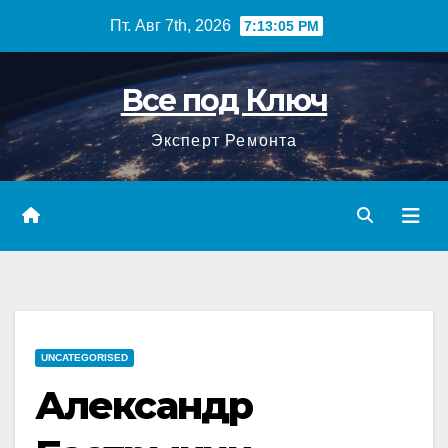
Перейти
Пт. Авг 7th, 2026
7:13:06 PM
к
содержимому
Все под Ключ
Эксперт Ремонта
UNCATEGORISED
Александр