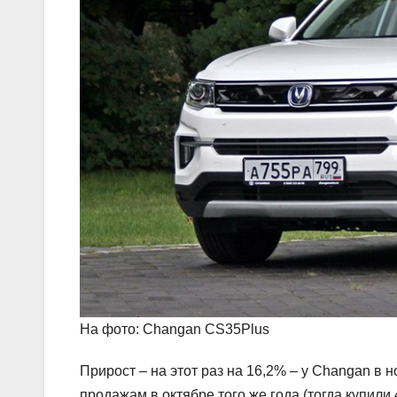
На фото: Changan CS35Plus
Прирост – на этот раз на 16,2% – у Changan в 
продажам в октябре того же года (тогда купили