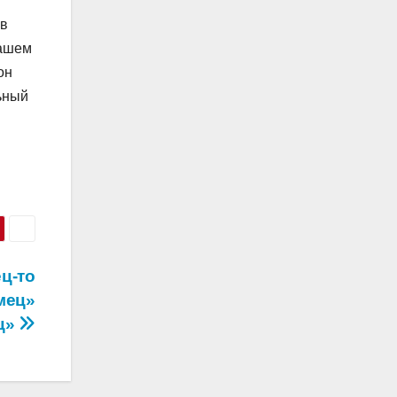
 в
нашем
он
ьный
ц-то
мец»
ц»