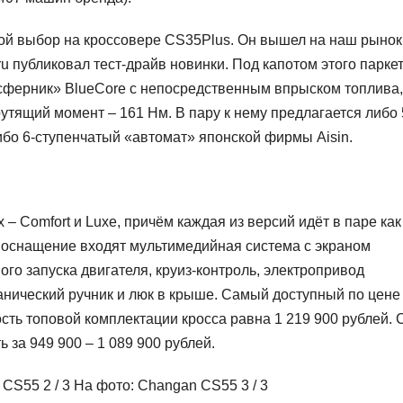
ой выбор на кроссовере CS35Plus. Он вышел на наш рынок
.ru публиковал тест-драйв новинки. Под капотом этого парке
сферник» BlueCore с непосредственным впрыском топлива,
утящий момент – 161 Нм. В пару к нему предлагается либо 
ибо 6-ступенчатый «автомат» японской фирмы Aisin.
– Comfort и Luxe, причём каждая из версий идёт в паре как
В оснащение входят мультимедийная система с экраном
го запуска двигателя, круиз-контроль, электропривод
анический ручник и люк в крыше. Самый доступный по цене
сть топовой комплектации кросса равна 1 219 900 рублей. 
 за 949 900 – 1 089 900 рублей.
n CS55
2
/ 3 На фото: Changan CS55
3
/ 3