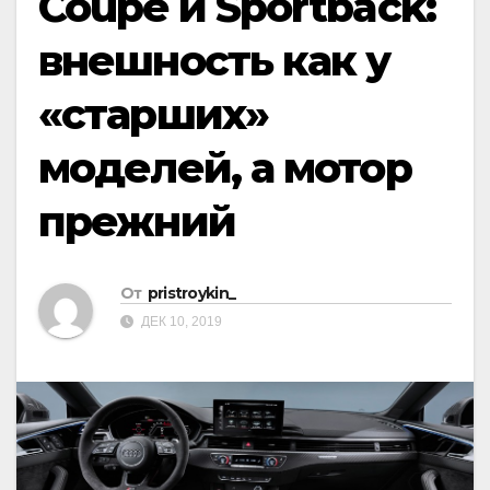
Coupé и Sportback:
внешность как у
«старших»
моделей, а мотор
прежний
От
pristroykin_
ДЕК 10, 2019