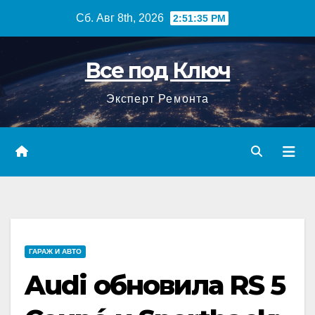
Перейти
Сб. Авг 8th, 2026
2:51:36 PM
к
содержимому
Все под Ключ
Эксперт Ремонта
ГАРАЖ И АВТО
Audi обновила RS 5