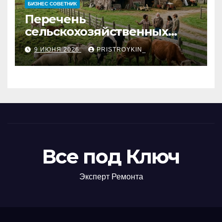
БИЗНЕС СОВЕТНИК
Перечень
сельскохозяйственных
животных и информация о
9 ИЮНЯ 2026
PRISTROYKIN_
структуре
сельскохозяйственных
кооперативов
Все под Ключ
Эксперт Ремонта