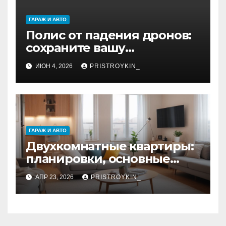
ГАРАЖ И АВТО
Полис от падения дронов:
сохраните вашу
недвижимость целой
ИЮН 4, 2026
PRISTROYKIN_
ГАРАЖ И АВТО
Двухкомнатные квартиры:
планировки, основные
параметры и факторы
АПР 23, 2026
PRISTROYKIN_
стоимости