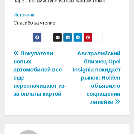
паре с восьмиступенчатым «автоматом».
Источник
Спасибо за чтение!
Навигация
Покупатели
Австралийский
новых
близнец Opel
по
автомобилей всё
Insignia покидает
записям
ещё
рынок: Holden
переплачивают из-
объявил о
за оплаты картой
сокращении
линейки